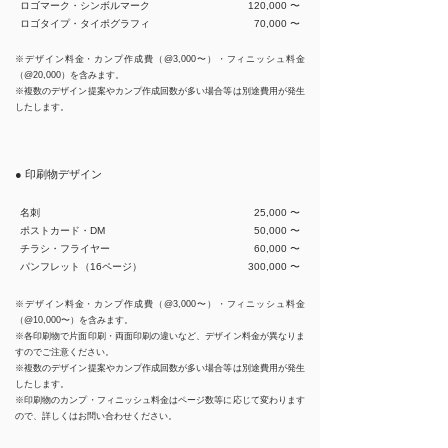
ロゴマーク・シンボルマーク
120,000 〜
ロゴタイプ・タイポグラフィ
70,000 〜
※デザイン料金・カンプ作成費（@3,000〜）・フィニッシュ料金
（@20,000）を含みます。
※複数のデザイン提案やカンプ作成回数が多い場合等は別途費用が発生
したします。
● 印刷物デザイン
名刺
25,000 〜
ポストカード・DM
50,000 〜
チラシ・フライヤー
60,000 〜
パンフレット（16ページ）
300,000 〜
※デザイン料金・カンプ作成費（@3,000〜）・フィニッシュ料金
（@10,000〜）を含みます。
※各印刷物で片面印刷・両面印刷の違いなど、デザイン料金が異なりま
すのでご注意ください。
※複数のデザイン提案やカンプ作成回数が多い場合等は別途費用が発生
したします。
※印刷物のカンプ・フィニッシュ料金はページ数等に応じて変わります
ので、詳しくはお問い合わせください。