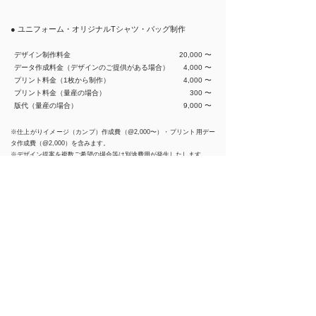
● ユニフォーム・オリジナルTシャツ・バッグ制作
デザイン制作料金
20,000 〜
データ作成料金（デザインのご提供がある場合）
4,000 〜
プリント料金（1枚から制作）
4,000 〜
プリント料金（量産の場合）
300 〜
版代（量産の場合）
9,000 〜
※仕上がりイメージ（カンプ）作成費（@2,000〜）・プリント用デー
タ作成費（@2,000）を含みます。
※デザイン提案を複数ご希望の場合等は別途費用が発生したします。
※プリント料金は制作数やベースアイテム・素材等によって大きく異な
りますので、お気軽にご相談ください。
● パッケージ・商品・アートフレーム・その他デザイン
パッケージデザイン
150,000 〜
商品デザイン
応相談 〜
アートフレーム
応相談 〜
その他、基本料金
30,000/1d・5,000/1h 〜