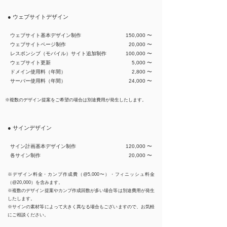
● ウェブサイトデザイン
ウェブサイト基本デザイン制作
150,000 〜
ウェブサイトページ制作
20,000 〜
​レスポンシブ（モバイル）サイト追加制作
100,000 〜
ウェブサイト更新
5,000 〜
​ドメイン使用料（年間）
2,800 〜
サーバー使用料（年間）
24,000 〜
※複数のデザイン提案をご希望の場合は別途費用が発生したします。
● サインデザイン
サイン計画基本デザイン制作
120,000 〜
各サイン制作
20,000 〜
※デザイン料金・カンプ作成費（@5,000〜）・フィニッシュ料金
（@20,000）を含みます。
※複数のデザイン提案やカンプ作成回数が多い場合等は別途費用が発生
したします。
※サインの素材等によって大きく異なる場合もございますので、お気軽
にご相談ください。