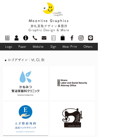
Moonlite Graphics
掛札英敬デザイン事務所
Graphic Design & More
Logo
Paper
Website
Sign
Wear Print
Others
● ロゴデザイン：VI, CI, BI