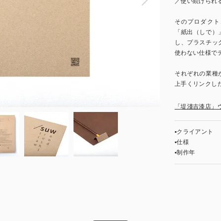
／使い続けられる
そのプロダクト
「紙出（しで）
し、プラスチッ
使わない仕様で
それぞれの業種
上手くリンクし
「
堤淺吉漆店」
▪︎クライアント
▪︎仕様
▪︎制作年