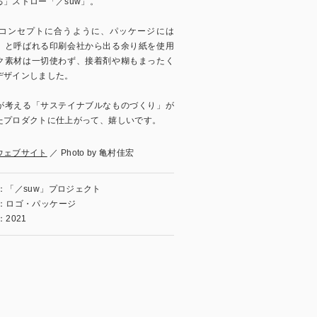
」ストロー「／suw」。
コンセプトに合うように、パッケージには
」と呼ばれる印刷会社から出る余り紙を使用
ク素材は一切使わず、接着剤や糊もまったく
デザインしました。
が考える「サステイナブルなものづくり」が
たプロダクトに仕上がって、嬉しいです。
ウェブサイト
／ Photo by 亀村佳宏
：「／suw」プロジェクト
：ロゴ・パッケージ
：​2021