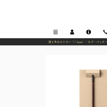
漆と木のストロー「／suw」：ロゴ・パッケ