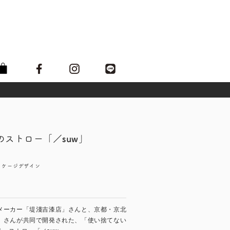
のストロー「
／suw
」
ッケージデザイン
メーカー「堤淺吉漆店」さんと、京都・京北
」さんが共同で開発された、「使い捨てない